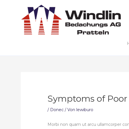
Zum
Inhalt
springen
Symptoms of Poor I
/
Donec
/ Von
lewiburo
Morbi non quam ut arcu ullamcorper co