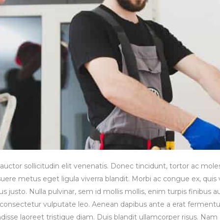
tor sollicitudin elit venenatis. Donec tincidunt, tortor ac molest
uere metus eget ligula viverra blandit. Morbi ac congue ex, quis 
s justo. Nulla pulvinar, sem id mollis mollis, enim turpis finibus 
t, consectetur vulputate leo. Aenean dapibus ante a erat fermentu
disse laoreet tristique diam. Duis blandit ullamcorper risus. Nam