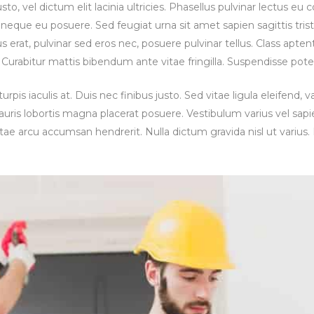
to, vel dictum elit lacinia ultricies. Phasellus pulvinar lectus
l neque eu posuere. Sed feugiat urna sit amet sapien sagittis tr
erat, pulvinar sed eros nec, posuere pulvinar tellus. Class aptent
Curabitur mattis bibendum ante vitae fringilla. Suspendisse pote
rpis iaculis at. Duis nec finibus justo. Sed vitae ligula eleifend, 
mauris lobortis magna placerat posuere. Vestibulum varius vel sap
a vitae arcu accumsan hendrerit. Nulla dictum gravida nisl ut variu