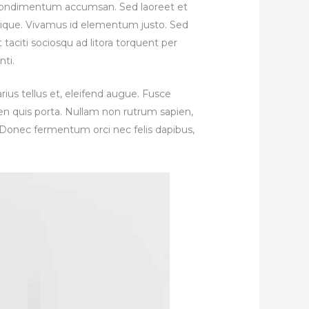
 eu condimentum accumsan. Sed laoreet et
istique. Vivamus id elementum justo. Sed
 taciti sociosqu ad litora torquent per
nti.
varius tellus et, eleifend augue. Fusce
ien quis porta. Nullam non rutrum sapien,
s. Donec fermentum orci nec felis dapibus,